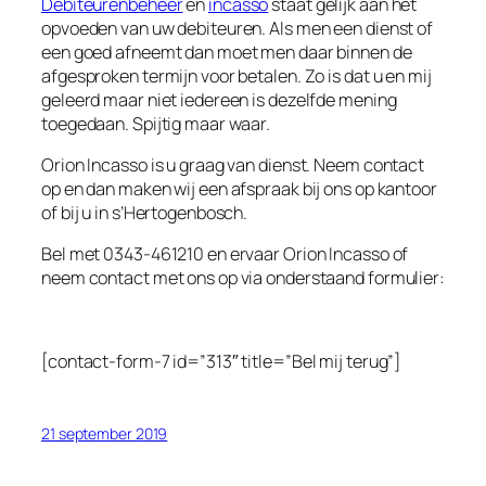
Debiteurenbeheer
en
incasso
staat gelijk aan het
opvoeden van uw debiteuren. Als men een dienst of
een goed afneemt dan moet men daar binnen de
afgesproken termijn voor betalen. Zo is dat u en mij
geleerd maar niet iedereen is dezelfde mening
toegedaan. Spijtig maar waar.
Orion Incasso is u graag van dienst. Neem contact
op en dan maken wij een afspraak bij ons op kantoor
of bij u in s’Hertogenbosch.
Bel met 0343-461210 en ervaar Orion Incasso of
neem contact met ons op via onderstaand formulier:
[contact-form-7 id=”313″ title=”Bel mij terug”]
21 september 2019