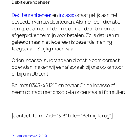
Debiteurenbeheer
Debiteurenbeheer
en
incasso
staat gelijk aan het
opvoeden van uw debiteuren. Als men een dienst of
een goed afneemt dan moet men daar binnen de
afgesproken termijn voor betalen. Zo is dat u en mij
geleerd maar niet iedereen is dezelfde mening
toegedaan. Spijtig maar waar.
Orion Incasso is u graag van dienst. Neem contact
op en dan maken wij een afspraak bij ons op kantoor
of bij u in Utrecht.
Bel met 0343-461210 en ervaar Orion Incasso of
neem contact met ons op via onderstaand formulier:
[contact-form-7 id=”313″ title=”Bel mij terug”]
21 september 2019