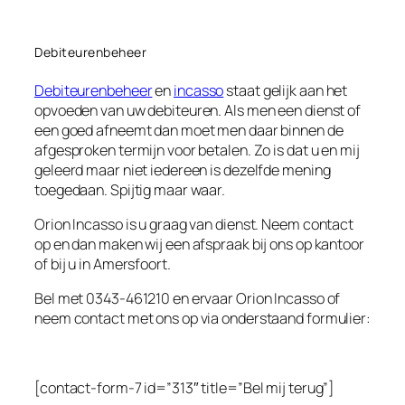
Debiteurenbeheer
Debiteurenbeheer
en
incasso
staat gelijk aan het
opvoeden van uw debiteuren. Als men een dienst of
een goed afneemt dan moet men daar binnen de
afgesproken termijn voor betalen. Zo is dat u en mij
geleerd maar niet iedereen is dezelfde mening
toegedaan. Spijtig maar waar.
Orion Incasso is u graag van dienst. Neem contact
op en dan maken wij een afspraak bij ons op kantoor
of bij u in Amersfoort.
Bel met 0343-461210 en ervaar Orion Incasso of
neem contact met ons op via onderstaand formulier:
[contact-form-7 id=”313″ title=”Bel mij terug”]